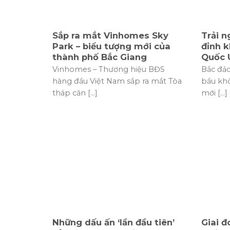
Sắp ra mắt Vinhomes Sky
Trải n
Park – biểu tượng mới của
đỉnh k
thành phố Bắc Giang
Quốc 
Vinhomes – Thương hiệu BĐS
Bắc đả
hàng đầu Việt Nam sắp ra mắt Tòa
bầu kh
tháp căn [...]
mới [...]
Những dấu ấn ‘lần đầu tiên’
Giai đ