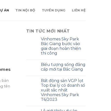
DỰ ÁN
TIN NỘI BỘ
TUYỂN DỤNG
LIÊN HỆ
TIN TỨC MỚI NHẤT
Vinhomes Sky Park
Bắc Giang bước vào
giai đoạn hoàn thiện
thi công
Biểu tượng sống đẳng
cấp mới tại Bắc Giang
homes
n bản
Bất động sản VGP lọt
Top Đại lý có doanh số
g tên
xuất sắc nhất
Vinhomes Sky Park
T6/2023
Lễ giới thiệu dự án