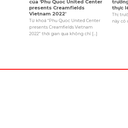
của ‘Phu Quoc United Center
trường
presents Creamfields
thực l
Vietnam 2022’
Thị trư
Từ khoá “Phu Quoc United Center
này có 
presents Creamfields Vietnam
2022” thời gian qua không chỉ [...]
CÔNG
ĐỘNG
Địa chỉ
Bà Trư