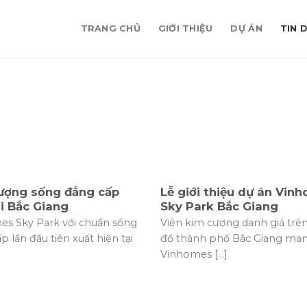
TRANG CHỦ
GIỚI THIỆU
DỰ ÁN
TIN 
tượng sống đẳng cấp
Lễ giới thiệu dự án Vin
i Bắc Giang
Sky Park Bắc Giang
s Sky Park với chuẩn sống
Viên kim cương danh giá trê
p lần đầu tiên xuất hiện tại
đồ thành phố Bắc Giang man
Vinhomes [...]