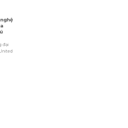
 nghệ
ủa
hú
 đại
United