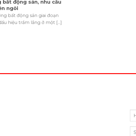
 bất động sản, nhu cầu
ên ngôi
ờng bất động sản giai đoạn
dấu hiệu trầm lắng ở một [...]
Đ
 TY TNHH ĐẦU TƯ VÀ PHÂN PHỐI BẤT
Vu
 SẢN VGP
nh
:
OF04 - T3 Times City, 458 Minh Khai, Vĩnh Tuy, Hai
ng, Hà Nội