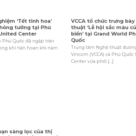
ghiệm ‘Tết tinh hoa’
VCCA tổ chức trưng bày
hông tưởng tại Phú
thuật ‘Lễ hội sắc màu c
United Center
biển’ tại Grand World P
Quốc
o Phú Quốc đã ngập tràn
Trung tâm Nghệ thuật đương
ông khí hân hoan khi năm
Vincom (VCCA) và Phú Quốc 
Center vừa phối [...]
oạn sàng lọc của thị