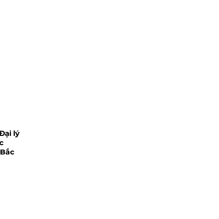
ại lý
c
 Bắc