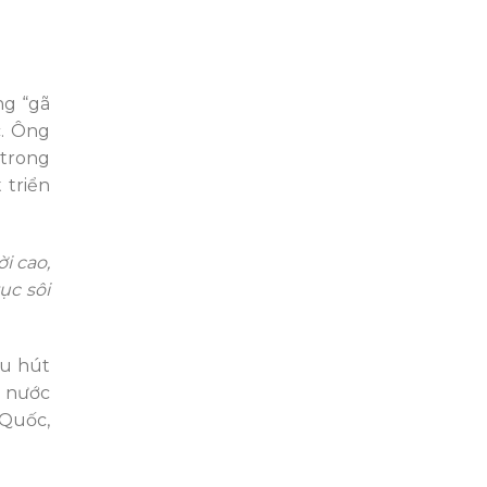
ng “gã
c. Ông
 trong
 triển
i cao,
ục sôi
hu hút
g nước
 Quốc,