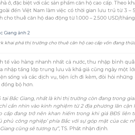
hà ở, đặc biệt với các sản phẩm căn hộ cao cấp. Theo khả
ài đến Việt Nam làm việc có thời gian lưu trú từ 3 – 
h cho thuê căn hộ dao động từ 1.000 – 2.500 USD/tháng
 khai phá thị trường cho thuê căn hộ cao cấp vốn đang thừa
inh tế vào hàng nhanh nhất cả nước, thu nhập bình qu
ia nhập tầng lớp trung lưu và khá giả cũng ngày một lớ
n sống và các dịch vụ, tiện ích đi kèm, đòi hỏi những
g đồng bộ hơn.
tại Bắc Giang, nhất là khi thị trường còn đang trong gia
chỉ cần nhìn vào kinh nghiệm từ 2 địa phương lân cận l
 cấp đang trở nên khan hiếm trong khi giá BĐS liên t
thủ phủ công nghiệp’ phía Bắc với sự góp mặt của các n
 Giang cũng sẽ tương tự”
, TS. Phát nhận định.