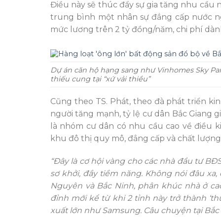
Điều này sẽ thúc đẩy sự gia tăng nhu cầu n
trung bình một nhân sự đẳng cấp nước ngo
mức lương trên 2 tỷ đồng/năm, chi phí dàn
Dự án căn hộ hạng sang như Vinhomes Sky Park
thiếu cung tại “xứ vải thiều”
Cũng theo TS. Phát, theo đà phát triển k
người tăng mạnh, tỷ lệ cư dân Bắc Giang g
là nhóm cư dân có nhu cầu cao về điều kiệ
khu đô thị quy mô, đẳng cấp và chất lượn
“Đây là cơ hội vàng cho các nhà đầu tư BĐS 
sơ khởi, đầy tiềm năng. Không nói đâu xa, 
Nguyên và Bắc Ninh, phân khúc nhà ở cao
đỉnh mới kể từ khi 2 tỉnh này trở thành ‘
xuất lớn như Samsung. Câu chuyện tại Bắc