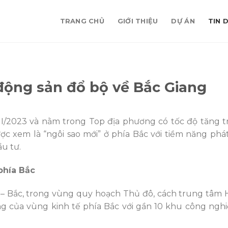
TRANG CHỦ
GIỚI THIỆU
DỰ ÁN
TIN 
 động sản đổ bộ về Bắc Giang
I/2023 và nằm trong Top địa phương có tốc độ tăng 
c xem là “ngôi sao mới” ở phía Bắc với tiềm năng phát
u tư.
phía Bắc
– Bắc, trong vùng quy hoạch Thủ đô, cách trung tâm 
g của vùng kinh tế phía Bắc với gần 10 khu công nghi