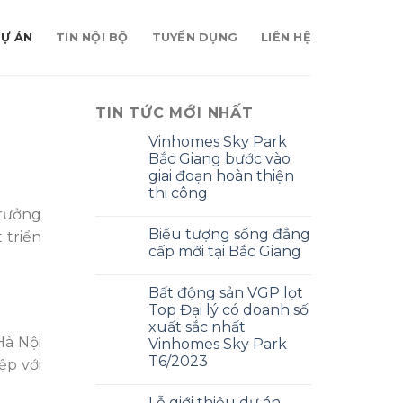
DỰ ÁN
TIN NỘI BỘ
TUYỂN DỤNG
LIÊN HỆ
TIN TỨC MỚI NHẤT
Vinhomes Sky Park
Bắc Giang bước vào
giai đoạn hoàn thiện
thi công
trưởng
Biểu tượng sống đẳng
 triển
cấp mới tại Bắc Giang
Bất động sản VGP lọt
Top Đại lý có doanh số
xuất sắc nhất
Hà Nội
Vinhomes Sky Park
T6/2023
ệp với
Lễ giới thiệu dự án