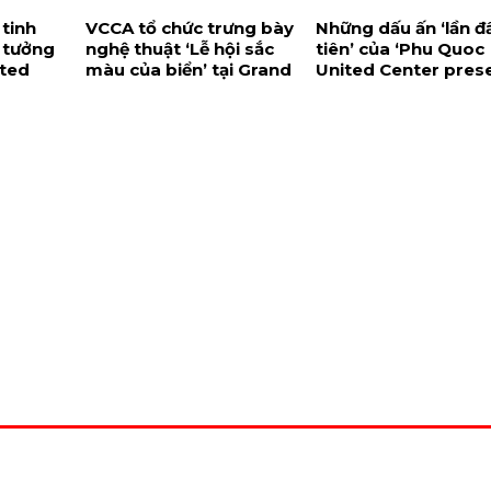
 tinh
VCCA tổ chức trưng bày
Những dấu ấn ‘lần đ
 tưởng
nghệ thuật ‘Lễ hội sắc
tiên’ của ‘Phu Quoc
ited
màu của biển’ tại Grand
United Center pres
World Phú Quốc
Creamfields Vietn
2022’
Đ
 TY TNHH ĐẦU TƯ VÀ PHÂN PHỐI BẤT