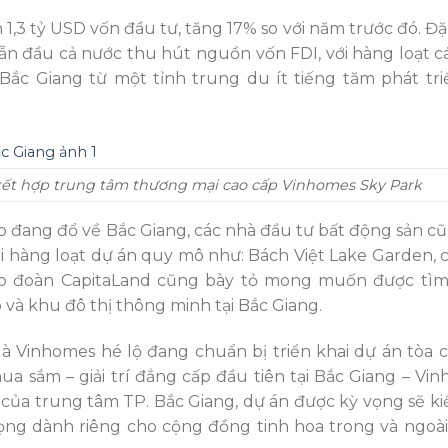
,3 tỷ USD vốn đầu tư, tăng 17% so với năm trước đó. Đặc
ẫn đầu cả nước thu hút nguồn vốn FDI, với hàng loạt c
Bắc Giang từ một tỉnh trung du ít tiếng tăm phát tri
 kết hợp trung tâm thương mại cao cấp Vinhomes Sky Park
 đang đổ về Bắc Giang, các nhà đầu tư bất động sản c
ai hàng loạt dự án quy mô như: Bách Việt Lake Garden,
ập đoàn CapitaLand cũng bày tỏ mong muốn được tìm
và khu đô thị thông minh tại Bắc Giang.
 là Vinhomes hé lộ đang chuẩn bị triển khai dự án tòa 
a sắm – giải trí đẳng cấp đầu tiên tại Bắc Giang – Vi
của trung tâm TP. Bắc Giang, dự án được kỳ vọng sẽ ki
ng dành riêng cho cộng đồng tinh hoa trong và ngoà