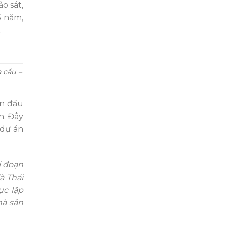
o sát,
5 năm,
.
 cầu –
ân đầu
n. Đây
 dự án
i đoạn
à Thái
ục lập
hà sản