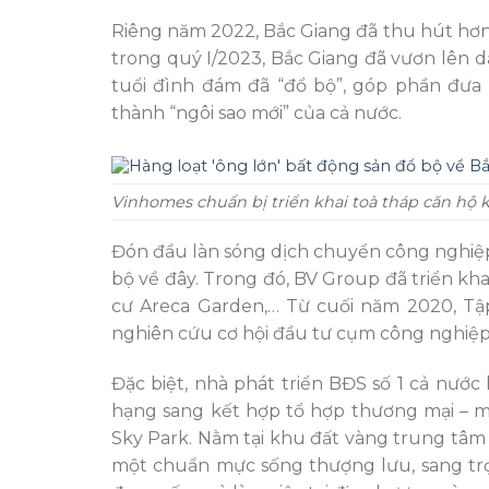
Riêng năm 2022, Bắc Giang đã thu hút hơn 1
trong quý I/2023, Bắc Giang đã vươn lên d
tuổi đình đám đã “đổ bộ”, góp phần đưa 
thành “ngôi sao mới” của cả nước.
Vinhomes chuẩn bị triển khai toà tháp căn hộ
Đón đầu làn sóng dịch chuyển công nghiệp
bộ về đây. Trong đó, BV Group đã triển kh
cư Areca Garden,… Từ cuối năm 2020, T
nghiên cứu cơ hội đầu tư cụm công nghiệp 
Đặc biệt, nhà phát triển BĐS số 1 cả nước
hạng sang kết hợp tổ hợp thương mại – mu
Sky Park. Nằm tại khu đất vàng trung tâm 
một chuẩn mực sống thượng lưu, sang trọ