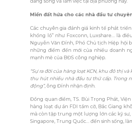
đang sống và làm việc tại địa phương này.
Miền đất hứa cho các nhà đầu tư chuyê
Các chuyên gia đánh giá kinh tế phát triể
khổng lồ” như Foxconn, Luxshare… là điều
Nguyễn Văn Đính, Phó Chủ tịch Hiệp hội b
những điểm đến mới của nhiều doanh ng
mạnh mẽ của BĐS công nghiệp.
“Sự ra đời của hàng loạt KCN, khu đô thị và
thu hút nhiều nhà đầu tư thứ cấp. Trong 
động”
, ông Đính nhận định.
Đồng quan điểm, TS. Bùi Trọng Phát, Viện T
hàng loạt dự án FDI tầm cỡ, Bắc Giang kh
mà còn tập trung một lượng lớn các kỹ sư,
Singapore, Trung Quốc… đến sinh sống, làm