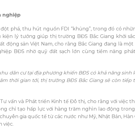
n nghiệp
n đột phá, thu hút nguồn FDI “khủng”, trong đó có nhữ
 kiện lý tưởng giúp thị trường BĐS Bắc Giang khởi sắ
ất động sản Việt Nam, cho rằng Bắc Giang đang là một
hiệp BĐS nhờ quỹ đất sạch lớn cùng tiềm năng phát
 khu dân cư tại địa phương khiến BĐS có khả năng sinh lờ
năm thời
gian tới
, thị trường BĐS Bắc Giang sẽ còn tiếp t
ư vấn và Phát triển Kinh tế Đô thị, cho rằng với việc t
ông chỉ tạo hấp lực với hàng trăm nghìn lao động tron
 chuyên gia quốc tế từ các nước như Mỹ, Nhật Bản, Hàn
 việc.