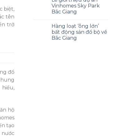
Vinhomes Sky Park
 biệt,
Bắc Giang
ác tên
ển trở
Hàng loạt ‘ông lớn’
bất động sản đổ bộ về
Bắc Giang
ũng đổ
 chung
 hiểu,
căn hộ
nhomes
ến tạo
i nước